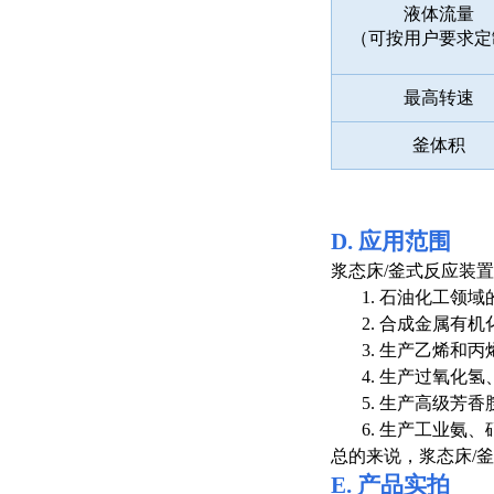
液体流量
（可按用户要求定
最高转速
釜体积
D.
应用范围
浆态床
/釜式
反应装置
1.
石油化工领域
2.
合成金属有机
3.
生产乙烯和丙
4.
生产过氧化氢
5.
生产高级芳香
6.
生产工业氨、
总的来说，浆态床
/
E.
产品
实拍