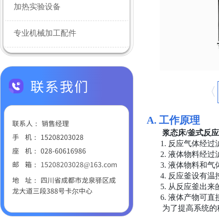
加热实验设备
专业机械加工配件
联系我们
A.
工作原理
联系人： 销售经理
浆态床
/釜式反
手 机：
15208203028
1.
反应气体经过
座 机：
028-60616986
2.
液体物料经过
邮
箱：
15208203028@163.com
3.
液体物料和气
4.
反应釜设有温
地 址：
四川省成都市龙泉驿区成
5.
从反应釜出来
龙大道三段388号卡尔中心
6.
液体产物可直
为了提高系统的