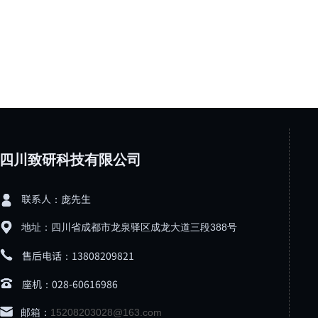
四川致研科技有限公司
联系人：庞先生
地址：四川省成都市龙泉驿区成龙大道三段388号
售后电话：
13808209821
座机：028-60616986
邮箱：
15208203028@163.com