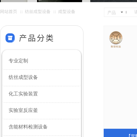
网站首页
纺丝成型设备
成型设备
∷
∷
产品
产品分类
专业定制
纺丝成型设备
化工实验装置
实验室反应釜
含能材料检测设备
【定