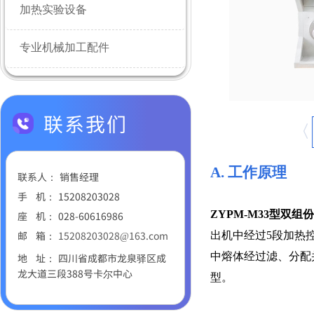
加热实验设备
专业机械加工配件
联系我们
A.
工作原理
联系人： 销售经理
手 机：
15208203028
ZYPM-M33型双
座 机：
028-60616986
邮
箱：
15208203028@163.com
出机中经过5段加热
中熔体经过滤、分配
地 址：
四川省成都市龙泉驿区成
龙大道三段388号卡尔中心
型。