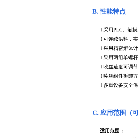
B.
性能特点
l
采用PLC、触
l
可连续供料，实
l
采用精密熔体计
l
采用两组单螺杆
l
收丝速度可调节
l
喷丝组件拆卸方
l
多重设备安全保
C.
应用范围（
适用范围：