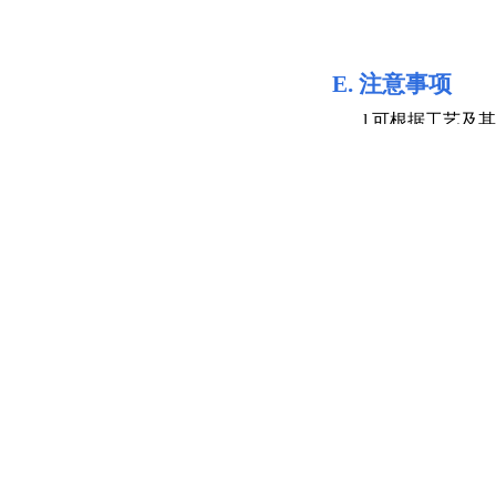
E.
注意事项
l
可根据工艺及其
l
可根据需要配备
l
因为非标装置设
F.
产品
实拍